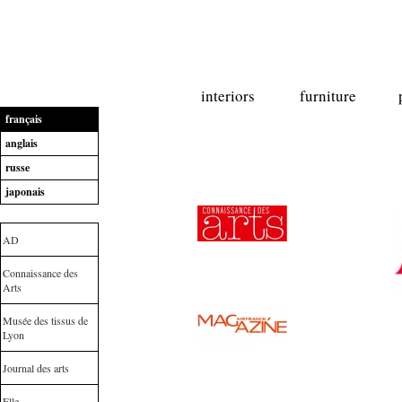
interiors
furniture
français
anglais
russe
japonais
AD
Connaissance des
Arts
Musée des tissus de
Lyon
Journal des arts
Elle